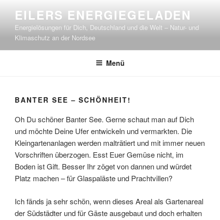
Zum
EILERS ENERGIEGELADEN
Inhalt
Energielösungen für Dich, Deutschland und die Welt – Natur- und
springen
Klimaschutz an der Nordsee
Menü
BANTER SEE – SCHÖNHEIT!
Oh Du schöner Banter See. Gerne schaut man auf Dich
und möchte Deine Ufer entwickeln und vermarkten. Die
Kleingartenanlagen werden malträtiert und mit immer neuen
Vorschriften überzogen. Esst Euer Gemüse nicht, im
Boden ist Gift. Besser Ihr zöget von dannen und würdet
Platz machen – für Glaspaläste und Prachtvillen?
Ich fänds ja sehr schön, wenn dieses Areal als Gartenareal
der Südstädter und für Gäste ausgebaut und doch erhalten