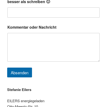
besser als schreiben 🙂
c
h
t
Kommentar oder Nachricht
Absenden
Stefanie Eilers
EILERS energiegeladen
Otto-Meentz-Str. 10