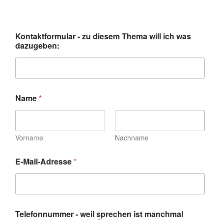
b
Kontaktformular - zu diesem Thema will ich was
e
dazugeben:
s
s
e
r
K
o
Name
*
m
m
e
n
Vorname
Nachname
t
a
r
E-Mail-Adresse
*
N
a
c
h
r
Telefonnummer - weil sprechen ist manchmal
i