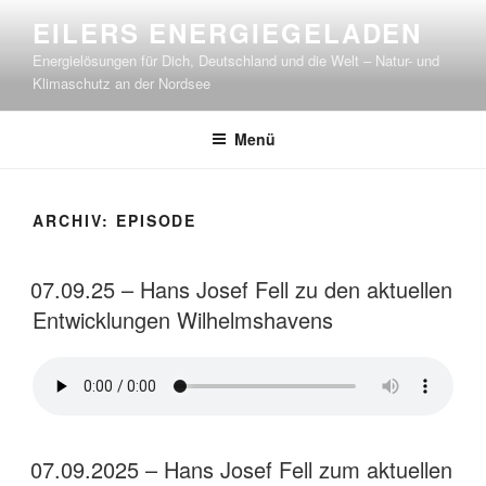
Zum
EILERS ENERGIEGELADEN
Inhalt
Energielösungen für Dich, Deutschland und die Welt – Natur- und
springen
Klimaschutz an der Nordsee
Menü
ARCHIV:
EPISODE
07.09.25 – Hans Josef Fell zu den aktuellen
Entwicklungen Wilhelmshavens
07.09.2025 – Hans Josef Fell zum aktuellen