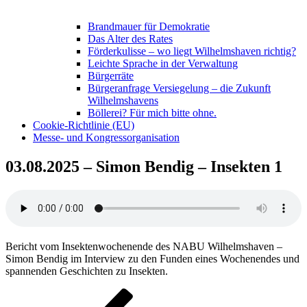
Brandmauer für Demokratie
Das Alter des Rates
Förderkulisse – wo liegt Wilhelmshaven richtig?
Leichte Sprache in der Verwaltung
Bürgerräte
Bürgeranfrage Versiegelung – die Zukunft
Wilhelmshavens
Böllerei? Für mich bitte ohne.
Cookie-Richtlinie (EU)
Messe- und Kongressorganisation
03.08.2025 – Simon Bendig – Insekten 1
Bericht vom Insektenwochenende des NABU Wilhelmshaven –
Simon Bendig im Interview zu den Funden eines Wochenendes und
spannenden Geschichten zu Insekten.
Beitragsnavigation
Vorheriger
Beitrag