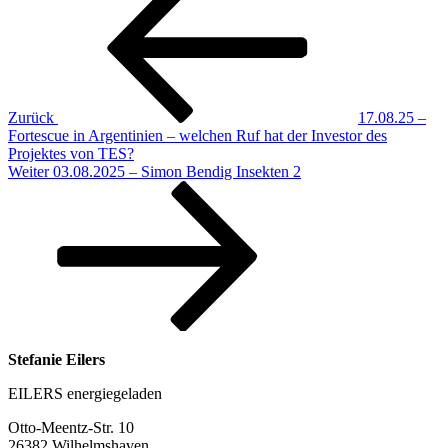
Zurück
17.08.25 –
Fortescue in Argentinien – welchen Ruf hat der Investor des
Projektes von TES?
Nächster
Weiter
03.08.2025 – Simon Bendig Insekten 2
Beitrag
Stefanie Eilers
EILERS energiegeladen
Otto-Meentz-Str. 10
26382 Wilhelmshaven