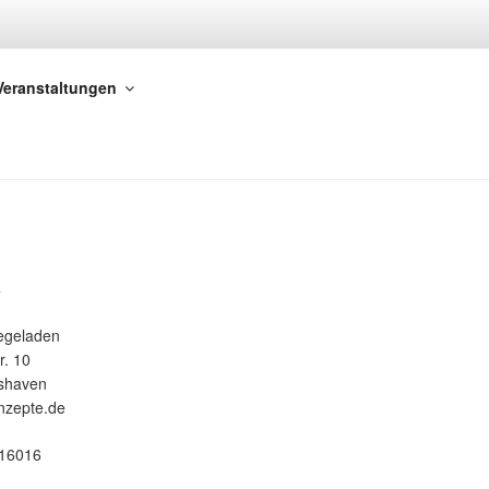
Veranstaltungen
s
egeladen
r. 10
shaven
nzepte.de
716016