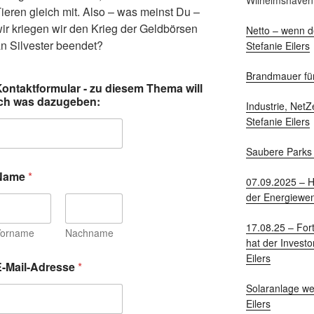
Wilhelmshaven 
ieren gleich mit. Also – was meinst Du –
ir kriegen wir den Krieg der Geldbörsen
Netto – wenn de
n Silvester beendet?
Stefanie Eilers
Brandmauer für
Kontaktformular - zu diesem Thema will
ich was dazugeben:
Industrie, NetZ
Stefanie Eilers
Saubere Parks u
Name
*
07.09.2025 – H
der Energiewen
17.08.25 – For
Vorname
Nachname
hat der Investo
Eilers
E-Mail-Adresse
*
Solaranlage we
Eilers