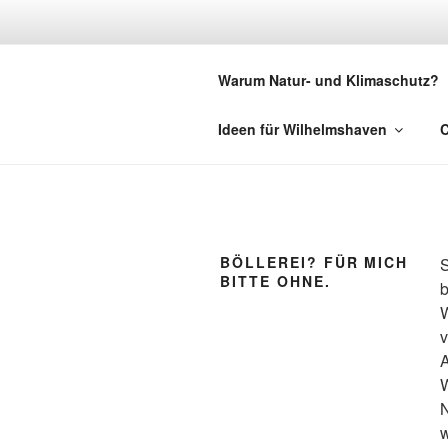
Zum
Inhalt
EILERS E
springen
Warum Natur- und Klimaschutz?
Energielösungen für Dich, Deut
Ideen für Wilhelmshaven
C
BÖLLEREI? FÜR MICH
S
BITTE OHNE.
b
W
v
W
w