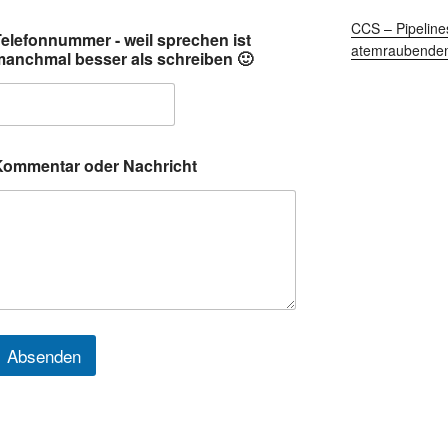
CCS – Pipeline
Telefonnummer - weil sprechen ist
atemraubendem 
manchmal besser als schreiben 🙂
b
Kommentar oder Nachricht
e
s
s
e
w
a
s
o
d
Absenden
e