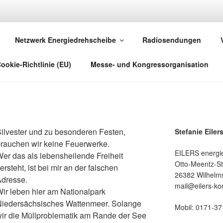
NERGIEGELADEN
Netzwerk Energiedrehscheibe
Radiosendungen
schland und die Welt – Natur- und Klimaschutz an der Nordsee
ookie-Richtlinie (EU)
Messe- und Kongressorganisation
ilvester und zu besonderen Festen,
Stefanie Eiler
rauchen wir keine Feuerwerke.
EILERS energi
er das als lebensheilende Freiheit
Otto-Meentz-St
ersteht, ist bei mir an der falschen
26382 Wilhelm
Adresse.
mail@eilers-ko
ir leben hier am Nationalpark
Niedersächsisches Wattenmeer. Solange
Mobil: 0171-3
ir die Müllproblematik am Rande der See