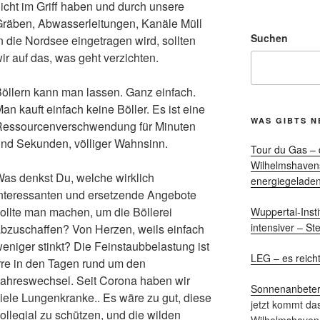
icht im Griff haben und durch unsere
räben, Abwasserleitungen, Kanäle Müll
Suchen
n die Nordsee eingetragen wird, sollten
ir auf das, was geht verzichten.
öllern kann man lassen. Ganz einfach.
an kauft einfach keine Böller. Es ist eine
WAS GIBTS N
Ressourcenverschwendung für Minuten
nd Sekunden, völliger Wahnsinn.
Tour du Gas – 
Wilhelmshaven
as denkst Du, welche wirklich
energiegelade
nteressanten und ersetzende Angebote
ollte man machen, um die Böllerei
Wuppertal-Inst
intensiver – Ste
bzuschaffen? Von Herzen, weils einfach
eniger stinkt? Die Feinstaubbelastung ist
LEG – es reicht
rre in den Tagen rund um den
ahreswechsel. Seit Corona haben wir
Sonnenanbeter –
iele Lungenkranke.. Es wäre zu gut, diese
jetzt kommt da
ollegial zu schützen, und die wilden