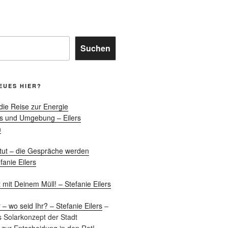
Suchen
EUES HIER?
die Reise zur Energie
s und Umgebung – Eilers
n
itut – die Gespräche werden
fanie Eilers
 mit Deinem Müll! – Stefanie Eilers
 wo seid Ihr? – Stefanie Eilers
–
s Solarkonzept der Stadt