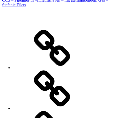
CCS – Pipelines in Wilhelmshaven – mit atemraubendem Gas –
Stefanie Eilers
Warum
Natur-
und
Klimaschutz?
Netzwerk
Energiedrehscheibe
Radiosendungen