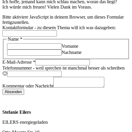
Ich hoffe, jemand kann mich schlau machen, woran das liegt?
Ich würde mich freuen! Vielen Dank im Voraus.
Bitte aktiviere JavaScript in deinem Browser, um dieses Formular
fertigzustellen.
Kontaktformular - zu diesem Thema will ich was dazugeben:
Name
*
Vorname
Nachname
ich
E-Mail-Adresse
*
Kontaktformular
Telefonnummer - weil sprechen ist manchmal besser als schreiben
weil
🙂
Kommentar oder Nachricht
Absenden
Stefanie Eilers
EILERS energiegeladen