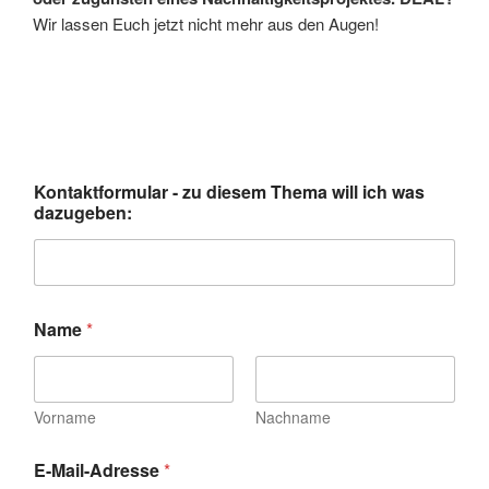
Wir lassen Euch jetzt nicht mehr aus den Augen!
d
Kontaktformular - zu diesem Thema will ich was
i
dazugeben:
e
s
e
m
-
K
Name
*
o
n
t
a
Vorname
Nachname
k
t
f
E-Mail-Adresse
*
o