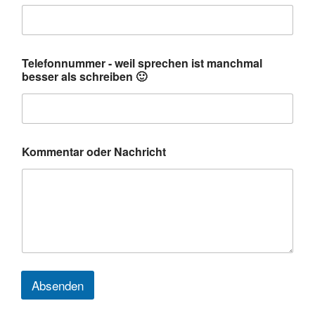
r
m
u
l
Telefonnummer - weil sprechen ist manchmal
a
besser als schreiben 🙂
r
Kommentar oder Nachricht
Absenden