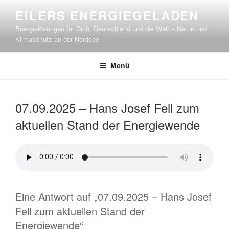
Zum
EILERS ENERGIEGELADEN
Inhalt
Energielösungen für Dich, Deutschland und die Welt – Natur- und
springen
Klimaschutz an der Nordsee
Menü
07.09.2025 – Hans Josef Fell zum
aktuellen Stand der Energiewende
Eine Antwort auf „07.09.2025 – Hans Josef
Fell zum aktuellen Stand der
Energiewende“