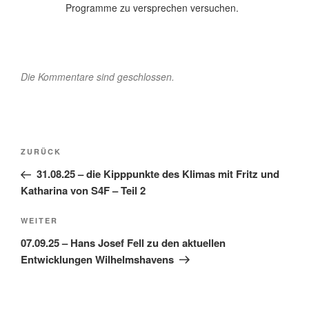
Programme zu versprechen versuchen.
Die Kommentare sind geschlossen.
Beitragsnavigation
Vorheriger
ZURÜCK
Beitrag
31.08.25 – die Kipppunkte des Klimas mit Fritz und
Katharina von S4F – Teil 2
Nächster
WEITER
Beitrag
07.09.25 – Hans Josef Fell zu den aktuellen
Entwicklungen Wilhelmshavens