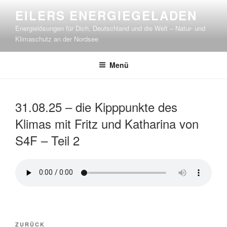
Zum
EILERS ENERGIEGELADEN
Inhalt
Energielösungen für Dich, Deutschland und die Welt – Natur- und
springen
Klimaschutz an der Nordsee
Menü
31.08.25 – die Kipppunkte des
Klimas mit Fritz und Katharina von
S4F – Teil 2
Beitragsnavigation
Vorheriger
ZURÜCK