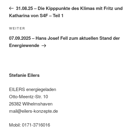
Beitrag
31.08.25 – Die Kipppunkte des Klimas mit Fritz und
Katharina von S4F – Teil 1
Nächster
WEITER
Beitrag
07.09.2025 – Hans Josef Fell zum aktuellen Stand der
Energiewende
Stefanie Eilers
EILERS energiegeladen
Otto-Meentz-Str. 10
26382 Wilhelmshaven
mail@eilers-konzepte.de
Mobil: 0171-3716016