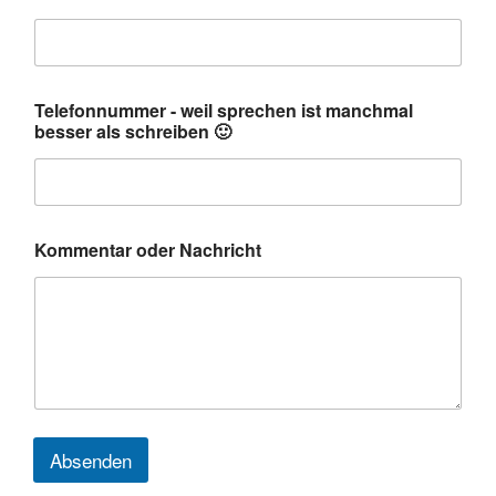
m
Telefonnummer - weil sprechen ist manchmal
a
besser als schreiben 🙂
n
c
h
m
a
l
Kommentar oder Nachricht
a
l
s
-
Absenden