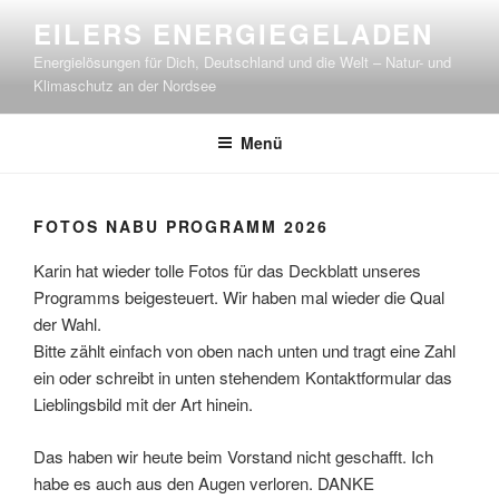
Zum
EILERS ENERGIEGELADEN
Inhalt
Energielösungen für Dich, Deutschland und die Welt – Natur- und
springen
Klimaschutz an der Nordsee
Menü
FOTOS NABU PROGRAMM 2026
Karin hat wieder tolle Fotos für das Deckblatt unseres
Programms beigesteuert. Wir haben mal wieder die Qual
der Wahl.
Bitte zählt einfach von oben nach unten und tragt eine Zahl
ein oder schreibt in unten stehendem Kontaktformular das
Lieblingsbild mit der Art hinein.
Das haben wir heute beim Vorstand nicht geschafft. Ich
habe es auch aus den Augen verloren. DANKE