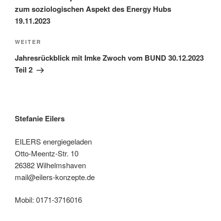
zum soziologischen Aspekt des Energy Hubs
19.11.2023
Nächster
WEITER
Beitrag
Jahresrückblick mit Imke Zwoch vom BUND 30.12.2023
Teil 2
Stefanie Eilers
EILERS energiegeladen
Otto-Meentz-Str. 10
26382 Wilhelmshaven
mail@eilers-konzepte.de
Mobil: 0171-3716016