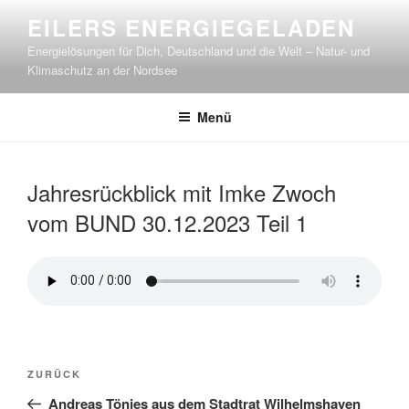
Zum
EILERS ENERGIEGELADEN
Inhalt
Energielösungen für Dich, Deutschland und die Welt – Natur- und
springen
Klimaschutz an der Nordsee
Menü
Jahresrückblick mit Imke Zwoch
vom BUND 30.12.2023 Teil 1
Beitragsnavigation
Vorheriger
ZURÜCK
Beitrag
Andreas Tönjes aus dem Stadtrat Wilhelmshaven