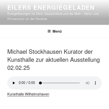
Zum
EILERS ENERGIEGELADEN
Inhalt
Energielösungen für Dich, Deutschland und die Welt – Natur- und
springen
Klimaschutz an der Nordsee
Menü
Michael Stockhausen Kurator der
Kunsthalle zur aktuellen Ausstellung
02.02.25
Kunsthalle Wilhelmshaven