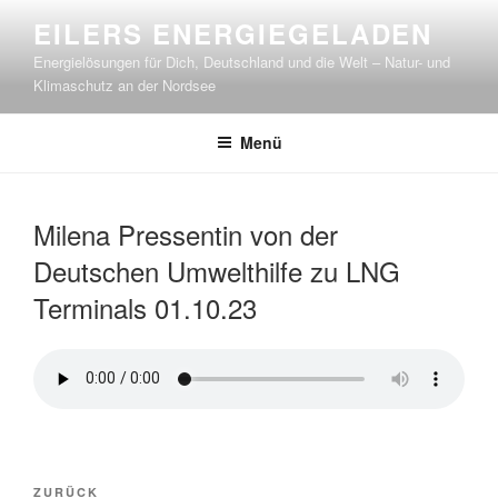
Zum
EILERS ENERGIEGELADEN
Inhalt
Energielösungen für Dich, Deutschland und die Welt – Natur- und
springen
Klimaschutz an der Nordsee
Menü
Milena Pressentin von der
Deutschen Umwelthilfe zu LNG
Terminals 01.10.23
Beitragsnavigation
Vorheriger
ZURÜCK