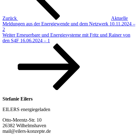
Zurück
Aktuelle
Meldungen aus der Energiewende und dem Netzwerk 10.11.2024 –
2
Nächster
Weiter
Erneuerbare und Energiesysteme mit Fritz und Rainer von
Beitrag
den S4F 16.06.2024 – 1
Stefanie Eilers
EILERS energiegeladen
Otto-Meentz-Str. 10
26382 Wilhelmshaven
mail@eilers-konzepte.de