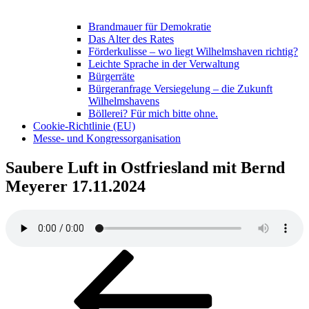
Brandmauer für Demokratie
Das Alter des Rates
Förderkulisse – wo liegt Wilhelmshaven richtig?
Leichte Sprache in der Verwaltung
Bürgerräte
Bürgeranfrage Versiegelung – die Zukunft
Wilhelmshavens
Böllerei? Für mich bitte ohne.
Cookie-Richtlinie (EU)
Messe- und Kongressorganisation
Saubere Luft in Ostfriesland mit Bernd
Meyerer 17.11.2024
Beitragsnavigation
Vorheriger
Beitrag