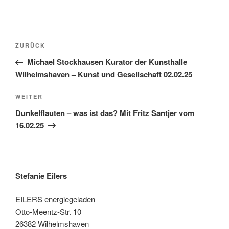
Beitragsnavigation
Vorheriger
ZURÜCK
Beitrag
Michael Stockhausen Kurator der Kunsthalle
Wilhelmshaven – Kunst und Gesellschaft 02.02.25
Nächster
WEITER
Beitrag
Dunkelflauten – was ist das? Mit Fritz Santjer vom
16.02.25
Stefanie Eilers
EILERS energiegeladen
Otto-Meentz-Str. 10
26382 Wilhelmshaven