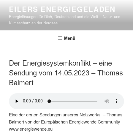
Zum
EILERS ENERGIEGELADEN
Inhalt
Energielösungen für Dich, Deutschland und die Welt – Natur- und
springen
Klimaschutz an der Nordsee
Menü
Der Energiesystemkonflikt – eine
Sendung vom 14.05.2023 – Thomas
Balmert
Eine der ersten Sendungen unseres Netzwerks – Thomas
Balmert von der Europäischen Energiewende Community
www.energiewende.eu