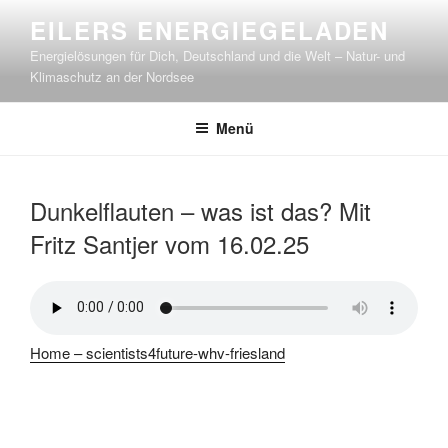
Zum
EILERS ENERGIEGELADEN
Inhalt
Energielösungen für Dich, Deutschland und die Welt – Natur- und
springen
Klimaschutz an der Nordsee
Menü
Dunkelflauten – was ist das? Mit
Fritz Santjer vom 16.02.25
Home – scientists4future-whv-friesland
Beitragsnavigation