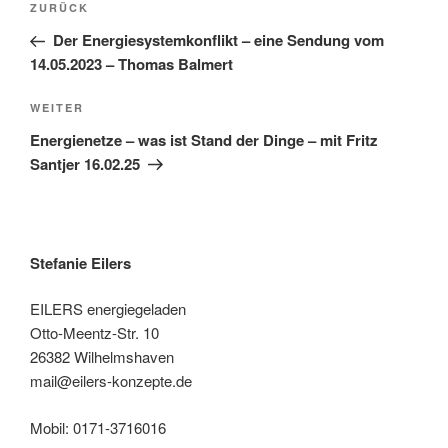
Vorheriger
ZURÜCK
Beitrag
Der Energiesystemkonflikt – eine Sendung vom
14.05.2023 – Thomas Balmert
Nächster
WEITER
Beitrag
Energienetze – was ist Stand der Dinge – mit Fritz
Santjer 16.02.25
Stefanie Eilers
EILERS energiegeladen
Otto-Meentz-Str. 10
26382 Wilhelmshaven
mail@eilers-konzepte.de
Mobil: 0171-3716016